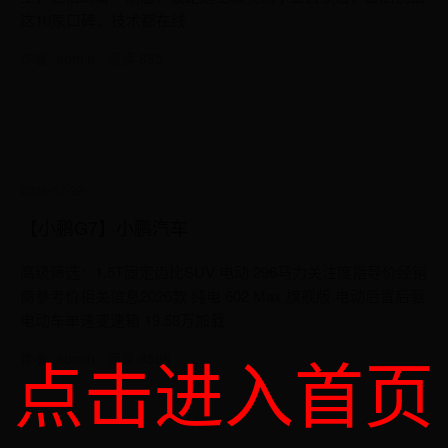
这10家口碑、技术都在线
作者: admin · 阅读 835
2026-07-29
【小鹏G7】小鹏汽车
高级筛选：1.5T固定齿比SUV 电动 296马力关注度指导价经销
商参考价相关信息2026款 纯电 602 Max 旗舰版 电动后置后驱
电动车单速变速箱 19.58万加载
点击进入首页
作者: admin · 阅读 8586