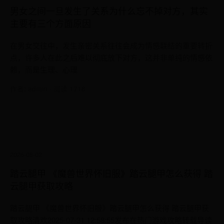
男女之间一旦发生了关系为什么忘不掉对方，其实
主要有三个方面原因
在男女交往中，发生亲密关系往往会成为情感联结的重要转折
点，许多人在此之后难以彻底放下对方，这并非单纯的情感依
赖，而是生理、心理
作者: admin · 阅读 1718
2026-08-02
踏云腿甲 《魔兽世界怀旧服》踏云腿甲怎么获得 踏
云腿甲获取攻略
踏云腿甲 《魔兽世界怀旧服》踏云腿甲怎么获得 踏云腿甲获
取攻略清欢2025-07-31 12:58:55发布在热门游戏攻略转载导读