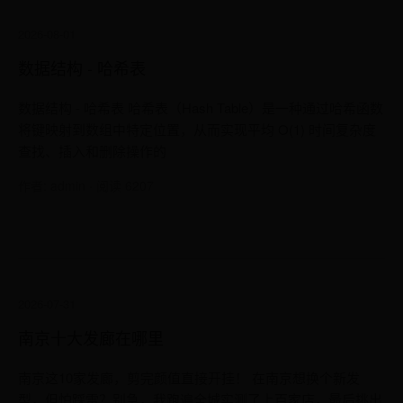
2026-08-01
数据结构 - 哈希表
数据结构 - 哈希表 哈希表（Hash Table）是一种通过哈希函数
将键映射到数组中特定位置，从而实现平均 O(1) 时间复杂度
查找、插入和删除操作的
作者: admin · 阅读 6207
2026-07-31
南京十大发廊在哪里
南京这10家发廊，剪完颜值直接开挂！ 在南京想换个新发
型，但怕踩雷？别急，我跑遍全城实测了上百家店，最后挑出