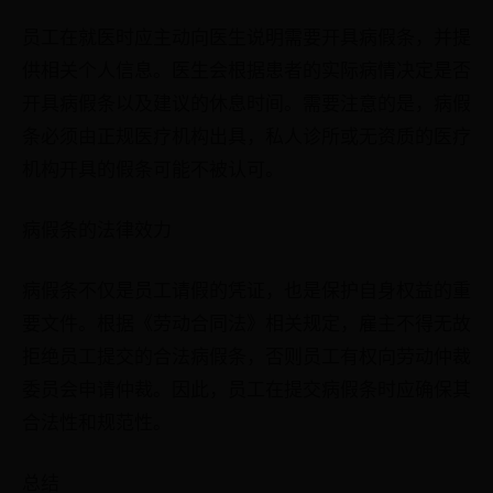
员工在就医时应主动向医生说明需要开具病假条，并提
供相关个人信息。医生会根据患者的实际病情决定是否
开具病假条以及建议的休息时间。需要注意的是，病假
条必须由正规医疗机构出具，私人诊所或无资质的医疗
机构开具的假条可能不被认可。
病假条的法律效力
病假条不仅是员工请假的凭证，也是保护自身权益的重
要文件。根据《劳动合同法》相关规定，雇主不得无故
拒绝员工提交的合法病假条，否则员工有权向劳动仲裁
委员会申请仲裁。因此，员工在提交病假条时应确保其
合法性和规范性。
总结