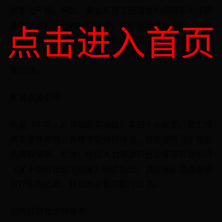
求更加严格。例如，某公司员工因提交的病假条未注明
点击进入首页
具体休假时间而被拒绝批准，最终导致劳动纠纷。法院
裁定，病假条必须明确休假起止日期，否则雇主有权拒
绝批准。这一案例提醒员工务必确保病假条的完整性和
规范性。
权威资源引用
根据《中华人民共和国劳动法》第四十条规定，员工因
病需要休息时，有权享受病假待遇，但需提供合法有效
的病假证明。此外，中国人力资源和社会保障部发布的
《关于病假管理的规定》明确指出，病假条必须由正规
医疗机构出具，并包含必要的医疗信息。
如何获取合法病假条