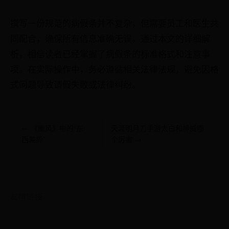
撰写一份规范的病假条并不复杂，但需要员工和医生共
同配合，确保所有信息准确无误。通过本文的详细解
析，相信读者已经掌握了病假条的标准格式和注意事
项。在实际操作中，务必遵循相关法律法规，避免因格
式问题导致请假失败或法律纠纷。
← 《豳风》中的“东
天涯明月刀手游太白和神威哪
西差异”
个厉害 →
友情链接