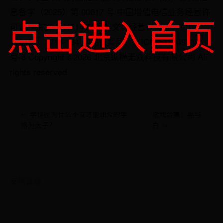
息备字（2025）第 00017 号 中国增值电信业务经营许
点击进入首页
可证：京B2-20171437 网络文化经营许可证：京网文
（2024）3718-184 网站备案号：京ICP备16049935
号-8 Copyright ©2026 北京纵横无双科技有限公司 All
rights reserved
← 李世民为什么不立才能出众的李
游戏合集：黑与
恪为太子？
白 →
友情链接