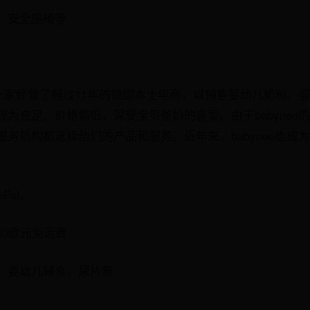
、安全座椅等
o是一家经营了超过11年的德国本土电商，以销售婴幼儿奶粉、
为充足、价格偏低，深受宝贝爸妈的喜爱。由于babyneo
务机构都选择他们的产品和服务。近年来，babyneo也成
Pal、
60欧元免运费
、婴幼儿辅食、尿片等