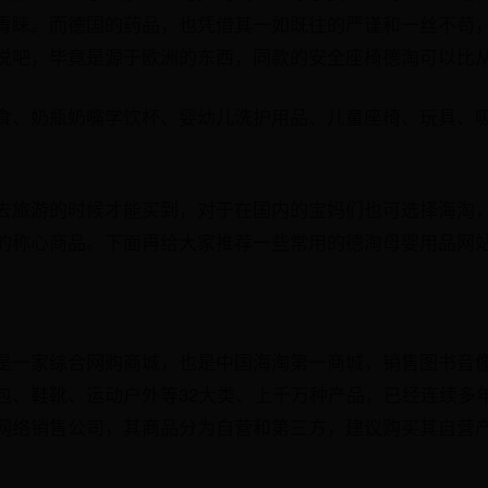
青睐。而德国的药品，也凭借其一如既往的严谨和一丝不苟
说吧，毕竟是源于欧洲的东西，同款的安全座椅德淘可以比
食、奶瓶奶嘴学饮杯、婴幼儿洗护用品、儿童座椅、玩具、
去旅游的时候才能买到，对于在国内的宝妈们也可选择海淘
的称心商品。下面再给大家推荐一些常用的德淘母婴用品网
是一家综合网购商城，也是中国海淘第一商城，销售图书音
包、鞋靴、运动户外等32大类、上千万种产品，已经连续多
网络销售公司，其商品分为自营和第三方，建议购买其自营