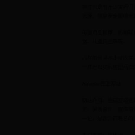
物件也是有不少宝妈们
选择。就拿安全座椅来
母婴用品推荐：奶粉辅
锅、儿童药品等等。
同样的商品不止可以在
一样可以买到德国品质
Amazon德亚网址：
网站介绍：德国亚马逊
货、钟表首饰、服饰箱
一位，是欧洲最著名的
支付方式：信用卡