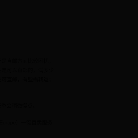
还是直邮方面比较困扰，
站是可以直邮的，满多少
品可直邮，有些需转运；
旺季会稍微慢点。
urope）一键直卖服务