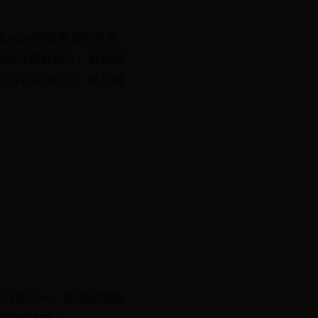
toys网站售卖的许多
站每月都有特价，折扣相
sherPrice）等品牌
2c网站之一。该网站销售
椅的网站之一。