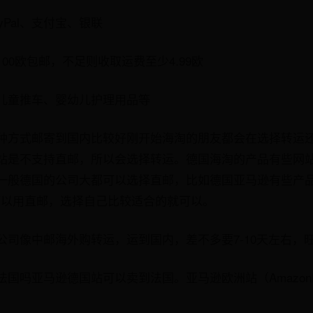
yPal、支付宝、银联
00欧包邮，不足则收取运费至少4.99欧
儿童推车、婴幼儿护理用品等
种方式邮寄到国内比较好刚开始海淘的朋友都会在选择转运
站是不支持直邮，所以会选择转运。德国海淘的产品有些网
一般德国的公司大都可以选择直邮，比如德国亚马逊有些产
ei可以用直邮，选择自己比较适合的就可以。
公司像中邮海外购转运，运到国内，差不多要7-10天左右，
国吗亚马逊德国站可以卖到法国。亚马逊欧洲站（AmazonE
：