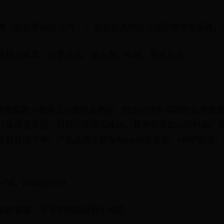
（会员费49欧元/年），非会员满29欧元德国境内免运费，
座椅与推车、母婴用品、滤水壶、电器、厨房用品
rkt是德国第一家网上儿童用品商店，经过10余年成功的业务
儿童用品商店，目前已开设实体店。其所卖婴幼儿奶粉由厂
官网下单。产品品牌主要有Aptamil爱他美，HIPP喜宝，Bri
l、prepayment
0欧包邮，不足则收取运费4.95欧