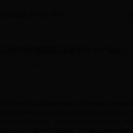
p-365网站手机打不开
马逊购物(德国亚马逊买什么产品好)
09 05:04:11 · 作者: admin
得买的母婴用品值得买德国海淘的产品选择哪种方式邮寄到
h胶原蛋白德国哪里买亚马逊德国站怎么创建货件去德国旅游，
配方奶粉属于药品管制，必须通过德国卫生部门的检测，产
食品已经成了一股势不可挡的潮流。除了婴幼儿的奶粉和辅