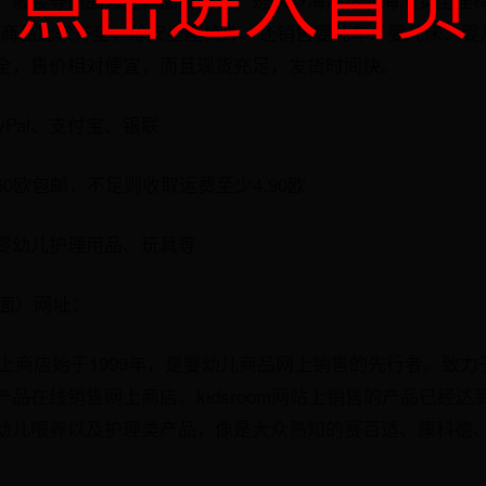
点击进入首页
站内出售的商品比较齐全，除安全座椅外、还销售婴儿车、婴儿床、
全，售价相对便宜，而且现货充足，发货时间快。
yPal、支付宝、银联
0欧包邮，不足则收取运费至少4.90欧
婴幼儿护理用品、玩具等
文界面）网址：
om网上商店始于1999年，是婴幼儿商品网上销售的先行者。致
品在线销售网上商店。kidsroom网站上销售的产品已经达到了
幼儿喂养以及护理类产品，像是大众熟知的赛百适、康科德