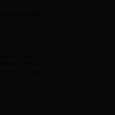
不满则收取3欧元运费
发展过程和丰富经验，已发
商直接供货，目前正式开
tax宝得适，Cybex赛