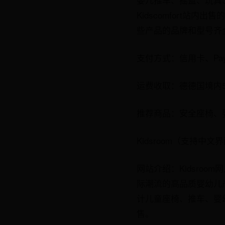
Kidscomfort
些产品的品牌和型号齐
支付方式：信用卡、Pa
运费收取：德德国境内5
推荐商品：安全座椅、
Kidsroom（支持中
网站介绍：Kidsro
际潮流的高品质婴幼儿产
计儿童座椅、推车、婴
售。