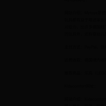
网站介绍：Mytoys
玩具都有益于增进家长
对给力，比许多德国线下商
的玩具外，还有婴幼儿
支付方式：PayPal、
运费收取：德国境内收取
推荐商品：乐高（LEGO）、
Kidscomfort网址：
网站介绍：Kidsco
婴儿推车、摇篮、玩具