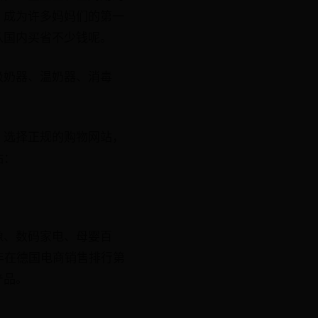
，成为许多妈妈们的第一
从国内买省不少钱呢。
吸奶器、温奶器、消毒
，选择正规的购物网站，
站：
像、数码家电、母婴百
年在德国电商销售排行第
产品。