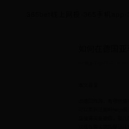
365bet线上网投-365手机ap
如何在德国亚
365网站手机打不开 · 2026-02-
本文目录
去德国旅游，有哪些值
可以卖到法国吗hec
品值得买在德国，婴儿
以现在购买德国婴幼儿