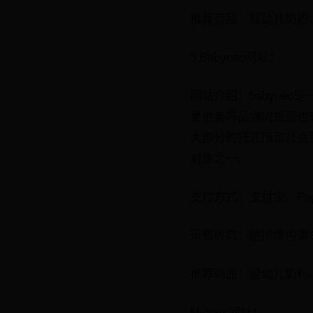
推荐商品：婴幼儿奶粉
3.Babyneo网址：
网站介绍：babyne
爱他美等品牌的货源也较
大部分的托儿所和社会服
对象之一。
支付方式：支付宝、Pay
运费收取：德国境内满
推荐商品：婴幼儿奶粉
Mytoys网址：