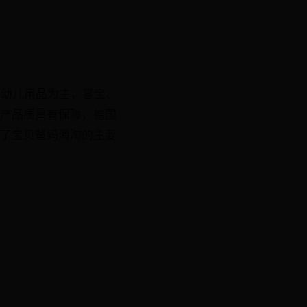
婴幼儿用品为主，喜宝、
的产品质量有保障，德国
为了宝贝爸妈海淘的主要