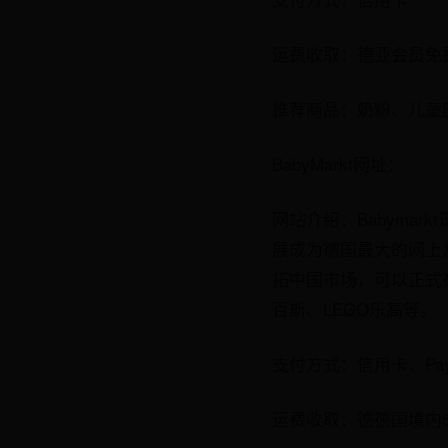
运费收取：德亚会员免费
推荐商品：奶粉、儿童
BabyMarkt网址：
网站介绍：Babyma
展成为德国最大的网上
拓中国市场，可以正式在其
百斯、LEGO乐高等。
支付方式：信用卡、PayPa
运费收取：德德国境内5