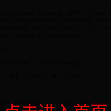
是德国有名的玩具网站，玩具种类丰富、品牌齐全、安全性高。My
与孩子之间的互动与感情、提升孩子的智力与能力，并且网
场更为优惠。Mytoys网站除了售卖乐高（LEGO）、费雪（Fi
服饰、安全座椅等，适合宝贝爸妈海淘购物。
信用卡
2.95欧元运费，大件商品收取5.00欧元运费
费雪（FisherPrice）、魔比（Playmobil）
mfort是一家欧洲的网上儿童用品商店，是德国著名的安全座椅b
、服装等商品为主，品质保证，是众多海淘达人海淘安全座