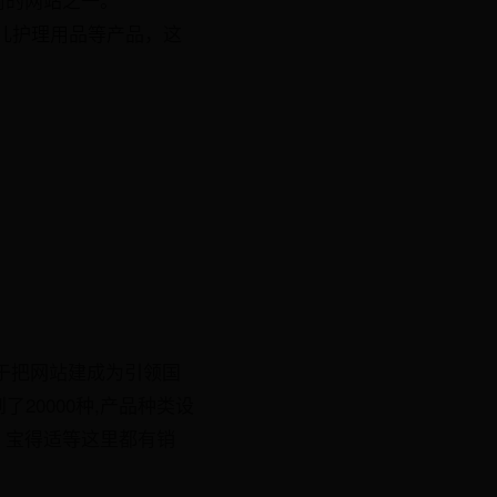
婴儿护理用品等产品，这
力于把网站建成为引领国
20000种,产品种类设
、宝得适等这里都有销