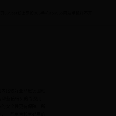
首页
365bet线上网投
365手机app
365网站手机打不开
国内比较好亚马逊德国站
有哪些值得买的母婴用
品的安全性更有保障。所
食，一些宝宝和宝妈用的